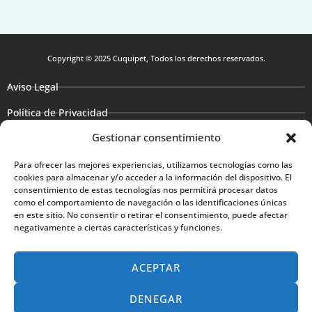
Copyright © 2025 Cuquipet, Todos los derechos reservados.
Aviso Legal
Política de Privacidad
Gestionar consentimiento
Política de Cookies
Accesibilidad
Para ofrecer las mejores experiencias, utilizamos tecnologías como las
cookies para almacenar y/o acceder a la información del dispositivo. El
consentimiento de estas tecnologías nos permitirá procesar datos
como el comportamiento de navegación o las identificaciones únicas
en este sitio. No consentir o retirar el consentimiento, puede afectar
negativamente a ciertas características y funciones.
ESTA EMPRESA HA SIDO BENEFICIARIA DEL BONO KIT DIGITAL Y
ACEPTAR
LO HA UTILIZADO PARA LAS SOLUCIONES DIGITALES: SITIO WEB
Y PRESENCIA WEB EN INTERNET, FINANCIADO POR LA UNIÓN
DENEGAR
EUROPEA – NEXTGENERATIONEU.