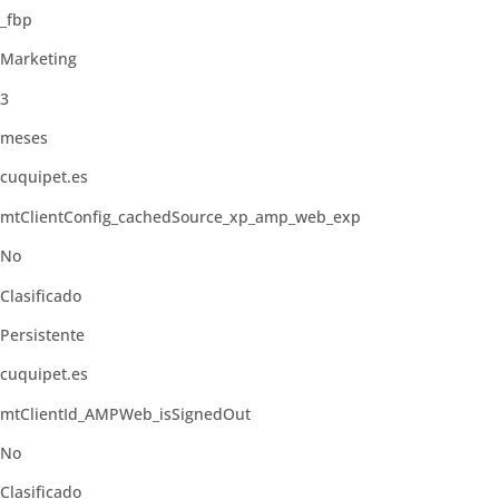
_fbp
Marketing
3
meses
cuquipet.es
mtClientConfig_cachedSource_xp_amp_web_exp
No
Clasificado
Persistente
cuquipet.es
mtClientId_AMPWeb_isSignedOut
No
Clasificado