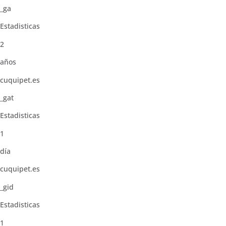
_ga
Estadisticas
2
años
cuquipet.es
_gat
Estadisticas
1
día
cuquipet.es
_gid
Estadisticas
1