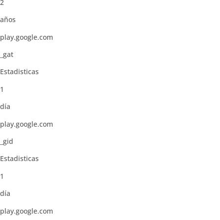
2
años
play.google.com
_gat
Estadisticas
1
día
play.google.com
_gid
Estadisticas
1
día
play.google.com