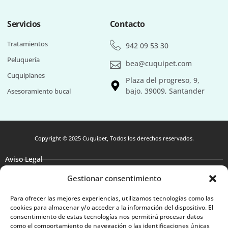
Servicios
Contacto
Tratamientos
942 09 53 30
Peluquería
bea@cuquipet.com
Cuquiplanes
Plaza del progreso, 9,
bajo, 39009, Santander
Asesoramiento bucal
Copyright © 2025 Cuquipet, Todos los derechos reservados.
Aviso Legal
Gestionar consentimiento
Política de Privacidad
Política de Cookies
Para ofrecer las mejores experiencias, utilizamos tecnologías como las
cookies para almacenar y/o acceder a la información del dispositivo. El
Accesibilidad
consentimiento de estas tecnologías nos permitirá procesar datos
como el comportamiento de navegación o las identificaciones únicas